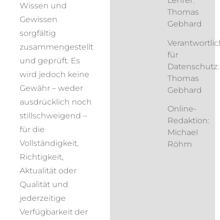
Lehrer:
Wissen und
Thomas
Gewissen
Gebhard
sorgfältig
Verantwortlic
zusammengestellt
für
und geprüft. Es
Datenschutz:
wird jedoch keine
Thomas
Gewähr – weder
Gebhard
ausdrücklich noch
Online-
stillschweigend –
Redaktion:
für die
Michael
Vollständigkeit,
Röhm
Richtigkeit,
Aktualität oder
Qualität und
jederzeitige
Verfügbarkeit der