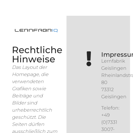
Rechtliche
Impress
Hinweise
Lernfabrik
Das Layout der
Geislingen
Homepage, die
Rheinlandstr
verwendeten
80
Grafiken sowie
73312
Beiträge und
Geislingen
Bilder sind
Telefon:
urheberrechtlich
+49
geschützt. Die
(0)7331
Seiten dürfen
3007-
ausschließlich zum