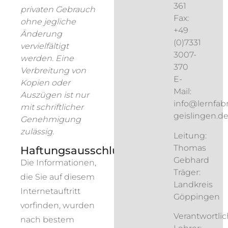
361
privaten Gebrauch
Fax:
ohne jegliche
+49
Änderung
(0)7331
vervielfältigt
3007-
werden. Eine
370
Verbreitung von
E-
Kopien oder
Mail:
Auszügen ist nur
info@lernfabr
mit schriftlicher
geislingen.d
Genehmigung
zulässig.
Leitung:
Thomas
Haftungsausschluss
Gebhard
Die Informationen,
Träger:
die Sie auf diesem
Landkreis
Internetauftritt
Göppingen
vorfinden, wurden
Verantwortlic
nach bestem